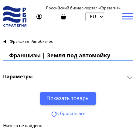
Российский бизнес-портал «Стратегия»
Торговая платформа
Франшизы
Автобизнес
Торговая платформа | Товары
Бизнес
Франшизы | Земля под автомойку
Торговая платформа | Услуги
Стартапы и инвестиции
Недвижимость
Консультирование
Торговые марки
Готовый бизнес
Купить
Параметры
Путешествия
Арендовать
Франшизы
Требуемые инвестиции:
Образование
Посуточно
Паушальный взнос:
Журнал
Риелтор
Сбросить всё
Роялти:
Тарифы
Ничего не найдено
Срок окупаемости