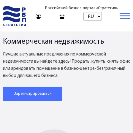
Российский бизнес-портал «Стратегия»
Торговая платформа
Коммерческая недвижимость
Торговая платформа | Товары
Бизнес
Лучшие актуальные предлжения по коммерческой
Торговая платформа | Услуги
Стартапы и инвестиции
Недвижимость
недвижимости вы найдете здесь! Продать, купить, снять офис
или арендовать помещение в бизнес-центре-безграничный
Консультирование
Торговые марки
Готовый бизнес
Купить
выбор для вашего бизнеса.
Путешествия
Арендовать
Франшизы
Зарегистрироваться
Образование
Посуточно
Журнал
Риелтор
Тарифы