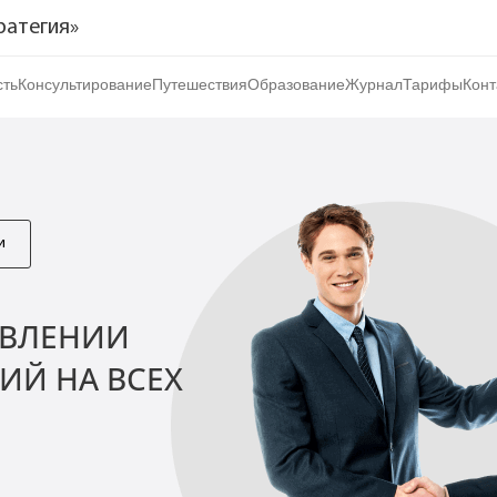
ратегия»
ть
Консультирование
Путешествия
Образование
Журнал
Тарифы
Конт
тиции
ь
и
ОВЛЕНИИ
ИЙ НА ВСЕХ