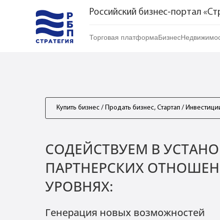
Российский бизнес-портал «Ст
Торговая платформа
Бизнес
Недвижимос
Торговая платформа | Товары
Стартапы и инвес
Купить
Торговая платформа | Услуги
Готовый бизнес
Арендоват
Торговые марки
Франшизы
Посуточно
Купить бизнес / Продать бизнес, Стартап / Инвестици
Риелтор
СОДЕЙСТВУЕМ В УСТАН
ПАРТНЕРСКИХ ОТНОШЕН
УРОВНЯХ:
Генерация новых возможностей