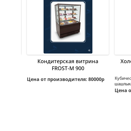
ческая
Кондитерская витрина
Хол
рина
FROST-M 900
00У
Цена от производителя: 80000р
Кубичес
шашлыка
олодильная
Цена о
еменный
 77000р