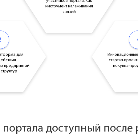
участников портала, как
инструмент налаживания
связей
2
атформа для
Инновационные
ействия
стартап-проект
ых предприятий
покупка-про
 структур
 портала доступный после 