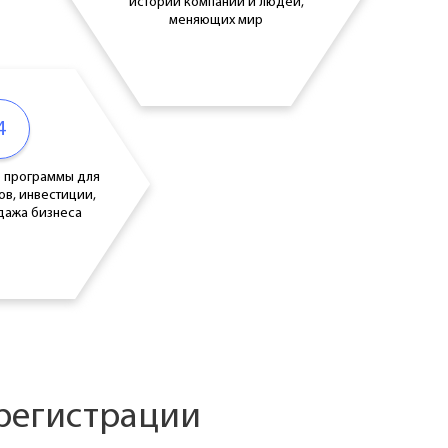
истории компаний и людей,
меняющих мир
4
 программы для
ов, инвестиции,
дажа бизнеса
регистрации