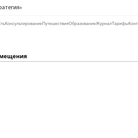
ратегия»
ть
Консультирование
Путешествия
Образование
Журнал
Тарифы
Конт
тиции
ь
омещения