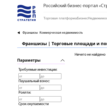
Российский бизнес-портал «Ст
Торговая платформа
Бизнес
Недвижимос
Торговая платформа | Товары
Стартапы и инвес
Купить
Франшизы
Коммерческая недвижимость
Торговая платформа | Услуги
Готовый бизнес
Арендоват
Франшизы | Торговые площади и п
Торговые марки
Франшизы
Посуточно
Ничего не найдено
Риелтор
Параметры
Требуемые инвестиции:
Паушальный взнос:
Роялти:
Срок окупаемости