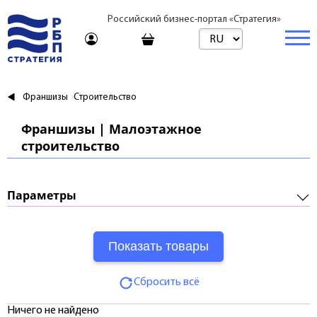
Российский бизнес-портал «Стратегия»
Торговая платформа
Франшизы
Строительство
Торговая платформа | Товары
Бизнес
Франшизы | Малоэтажное
строительство
Торговая платформа | Услуги
Стартапы и инвестиции
Недвижимость
Консультирование
Торговые марки
Готовый бизнес
Купить
Параметры
Путешествия
Арендовать
Франшизы
Требуемые инвестиции:
Образование
Посуточно
Паушальный взнос:
Журнал
Риелтор
Сбросить всё
Роялти:
Тарифы
Ничего не найдено