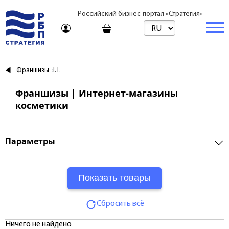
Российский бизнес-портал «Стратегия»
Торговая платформа
Франшизы
I.T.
Торговая платформа | Товары
Бизнес
Франшизы | Интернет-магазины
косметики
Торговая платформа | Услуги
Стартапы и инвестиции
Недвижимость
Консультирование
Торговые марки
Готовый бизнес
Купить
Параметры
Путешествия
Арендовать
Франшизы
Требуемые инвестиции:
Образование
Посуточно
Паушальный взнос:
Журнал
Риелтор
Сбросить всё
Роялти:
Тарифы
Ничего не найдено