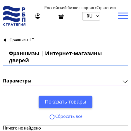
Российский бизнес-портал «Стратегия»
Торговая платформа
Франшизы
I.T.
Торговая платформа | Товары
Бизнес
Франшизы | Интернет-магазины
дверей
Торговая платформа | Услуги
Стартапы и инвестиции
Недвижимость
Консультирование
Торговые марки
Готовый бизнес
Купить
Параметры
Путешествия
Арендовать
Франшизы
Требуемые инвестиции:
Образование
Посуточно
Паушальный взнос:
Журнал
Риелтор
Сбросить всё
Роялти:
Тарифы
Ничего не найдено