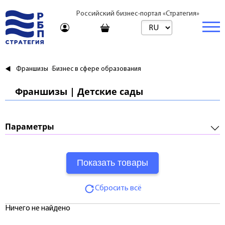
Российский бизнес-портал «Стратегия»
Торговая платформа
Франшизы
Бизнес в сфере образования
Торговая платформа | Товары
Бизнес
Франшизы | Детские сады
Торговая платформа | Услуги
Стартапы и инвестиции
Недвижимость
Консультирование
Торговые марки
Готовый бизнес
Купить
Параметры
Путешествия
Арендовать
Франшизы
Требуемые инвестиции:
Образование
Посуточно
Паушальный взнос:
Журнал
Риелтор
Сбросить всё
Роялти:
Тарифы
Ничего не найдено
Срок окупаемости