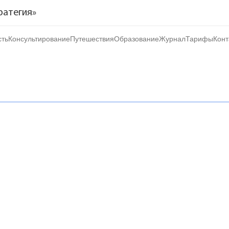
ратегия»
ть
Консультирование
Путешествия
Образование
Журнал
Тарифы
Конт
тиции
ь