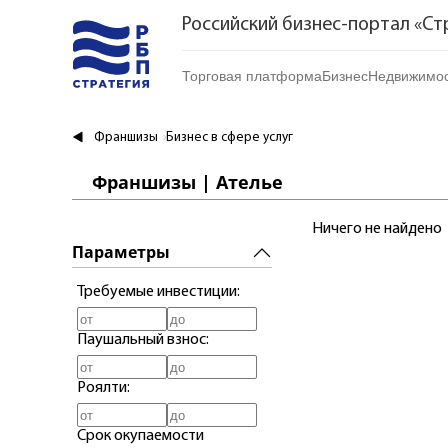
Российский бизнес-портал «Ст
Торговая платформа
Бизнес
Недвижимос
Торговая платформа | Товары
Стартапы и инвес
Купить
Франшизы
Бизнес в сфере услуг
Торговая платформа | Услуги
Готовый бизнес
Арендоват
Франшизы | Ателье
Торговые марки
Франшизы
Посуточно
Ничего не найдено
Риелтор
Параметры
Требуемые инвестиции:
Паушальный взнос:
Роялти:
Срок окупаемости