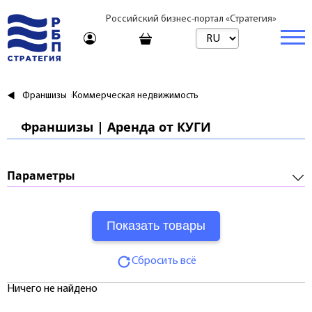
Российский бизнес-портал «Стратегия»
Торговая платформа
Франшизы
Коммерческая недвижимость
Торговая платформа | Товары
Бизнес
Франшизы | Аренда от КУГИ
Торговая платформа | Услуги
Стартапы и инвестиции
Недвижимость
Консультирование
Торговые марки
Готовый бизнес
Купить
Параметры
Путешествия
Арендовать
Франшизы
Требуемые инвестиции:
Образование
Посуточно
Паушальный взнос:
Журнал
Риелтор
Сбросить всё
Роялти:
Тарифы
Ничего не найдено
Срок окупаемости