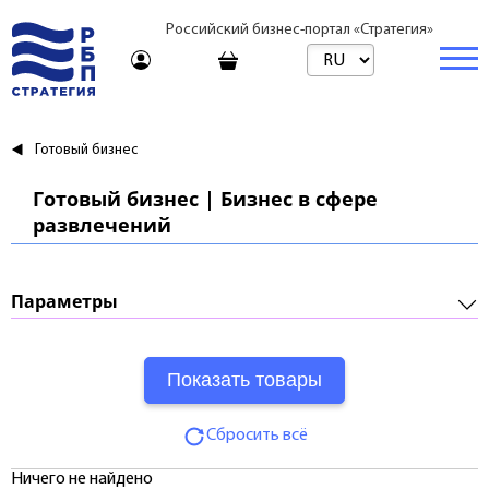
Российский бизнес-портал «Стратегия»
Торговая платформа
Готовый бизнес
Торговая платформа | Товары
Бизнес
Готовый бизнес | Бизнес в сфере
развлечений
Торговая платформа | Услуги
Стартапы и инвестиции
Недвижимость
Консультирование
Торговые марки
Готовый бизнес
Купить
Параметры
Путешествия
Арендовать
Франшизы
Возраст
Образование
Посуточно
Выручка:
Журнал
Риелтор
Сбросить всё
Прибыль:
Тарифы
Ничего не найдено