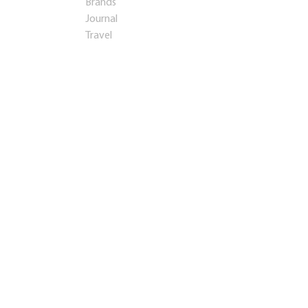
Brands
Journal
Travel
Startups and Investments
Established Business
Franchises
Consulting
Real estate
Learning
Contacts
Presentation
Teaser
info@rosbps.ru
Address:
Россия
,
Саранск
Privacy Policy