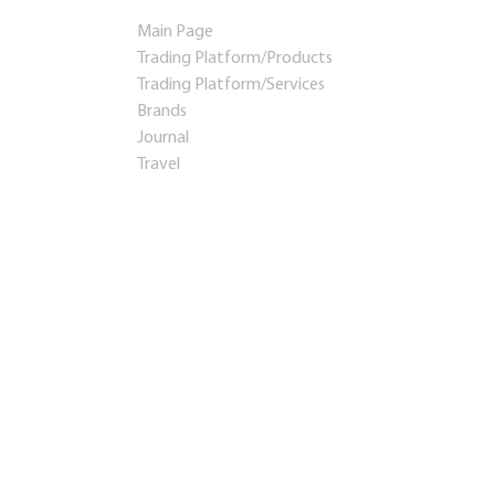
Main Page
Trading Platform/Products
Trading Platform/Services
Brands
Journal
Travel
Startups and Investments
Established Business
Franchises
Consulting
Real estate
Learning
Contacts
Presentation
Teaser