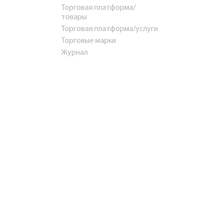
Торговая платформа/
товары
Торговая платформа/услуги
Торговые марки
Журнал
Путешествия
Стартапы и инвестиции
Готовый бизнес
Франшизы
Консультирование
Недвижимость
Образование
Контакты
Презентация
Тизер
info@rosbps.ru