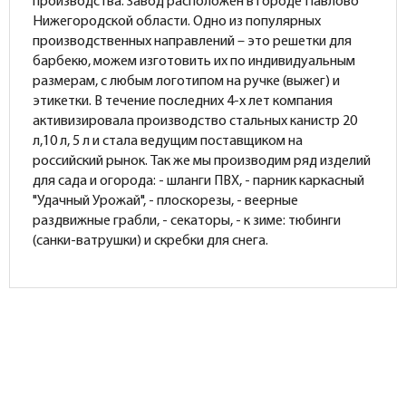
производства. Завод расположен в городе Павлово
Нижегородской области. Одно из популярных
производственных направлений – это решетки для
барбекю, можем изготовить их по индивидуальным
размерам, с любым логотипом на ручке (выжег) и
этикетки. В течение последних 4-х лет компания
активизировала производство стальных канистр 20
л,10 л, 5 л и стала ведущим поставщиком на
российский рынок. Так же мы производим ряд изделий
для сада и огорода: - шланги ПВХ, - парник каркасный
"Удачный Урожай", - плоскорезы, - веерные
раздвижные грабли, - секаторы, - к зиме: тюбинги
(санки-ватрушки) и скребки для снега.