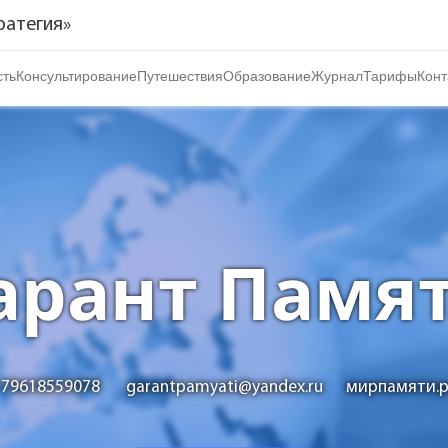
ратегия»
ть
Консультирование
Путешествия
Образование
Журнал
Тарифы
Конт
тиции
ь
арант Памя
79618559078
garantpamyati@yandex.ru
мирпамяти.