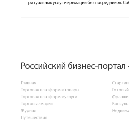
ритуальных услуг и кремации без посредников. С
Российский бизнес-портал 
Главная
Стартап
Торговая платформа/товары
Готовый
Торговая платформа/услуги
Франши
Торговые марки
Консуль
Журнал
Недвиж
Путешествия