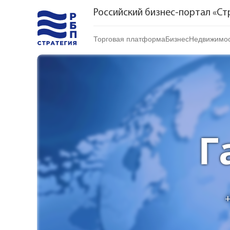
Российский бизнес-портал «Ст
Торговая платформа
Бизнес
Недвижимос
Торговая платформа | Товары
Стартапы и инвес
Купить
Торговая платформа | Услуги
Готовый бизнес
Арендоват
Торговые марки
Франшизы
Посуточно
Риелтор
Г
+