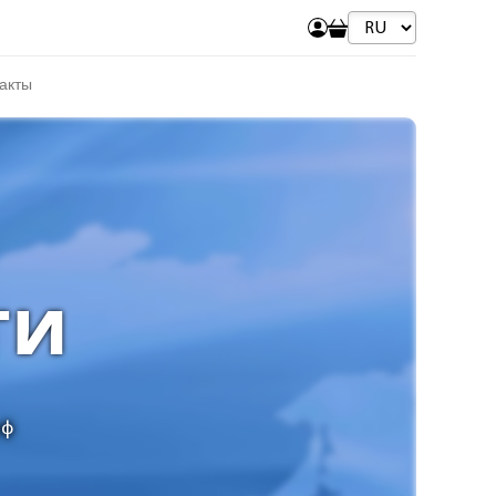
акты
ти
рф