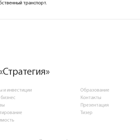
обственный транспорт.
«Стратегия»
ы и инвестиции
Образование
 бизнес
Контакты
зы
Презентация
тирование
Тизер
имость