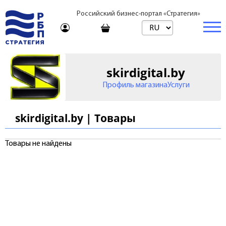
Российский бизнес-портал «Стратегия»
Торговая платформа
skirdigital.by
Торговая платформа | Товары
Бизнес
Профиль магазина
Услуги
Торговая платформа | Услуги
Стартапы и инвестиции
Недвижимость
skirdigital.by | Товары
Консультирование
Торговые марки
Готовый бизнес
Купить
Товары не найдены
Путешествия
Арендовать
Франшизы
Образование
Посуточно
Журнал
Риелтор
Тарифы