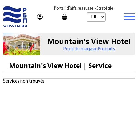
Portail d'affaires russe «Stratégie»
Marché
Mountain's View Hotel
Profil du magasin
Produits
Marché | Produits
Entreprise
Startups et investissements
Marché | Service
Immobilier
Mountain's View Hotel | Service
Entreprise établie
Conseil
Marques
Acheter
Services non trouvés
Voyages
Franchises
Loyer
Apprentissage
Par jour
Bureau de vente
Journal
Tarifs