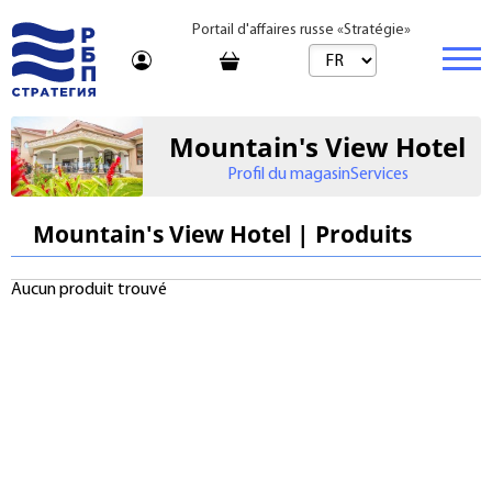
Portail d'affaires russe «Stratégie»
Marché
Mountain's View Hotel
Profil du magasin
Services
Marché | Produits
Entreprise
Startups et investissements
Marché | Service
Immobilier
Mountain's View Hotel | Produits
Entreprise établie
Conseil
Marques
Acheter
Aucun produit trouvé
Voyages
Franchises
Loyer
Apprentissage
Par jour
Bureau de vente
Journal
Tarifs