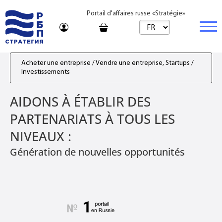
Portail d'affaires russe «Stratégie»
Marché
Acheter une entreprise / Vendre une entreprise, Startups /
Investissements
Marché | Produits
Entreprise
AIDONS À ÉTABLIR DES
Startups et investissements
Marché | Service
Immobilier
PARTENARIATS À TOUS LES
Entreprise établie
Conseil
Marques
Acheter
NIVEAUX :
Voyages
Franchises
Loyer
Génération de nouvelles opportunités
Apprentissage
Par jour
Bureau de vente
Journal
Tarifs