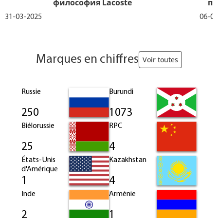
философия Lacoste
пр
31-03-2025
06-03
Marques en chiffres
Voir toutes
Russie
Burundi
250
1073
Biélorussie
RPC
25
4
États-Unis
Kazakhstan
d'Amérique
1
4
Inde
Arménie
2
1