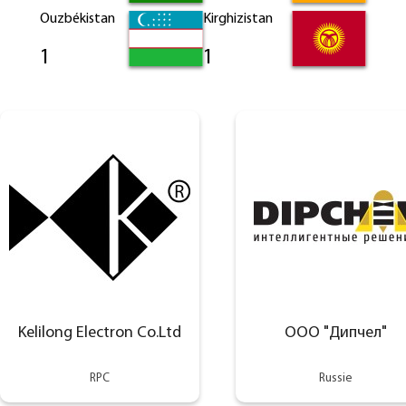
Ouzbékistan
Kirghizistan
1
1
Kelilong Electron Co.Ltd
ООО "Дипчел"
RPC
Russie