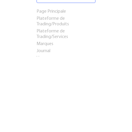
Page Principale
Plateforme de
Trading/Produits
Plateforme de
Trading/Services
Marques
Journal
Voyages
Startups et investissements
Entreprise établie
Franchises
Conseil
Immobilier
Apprentissage
Contacts
Présentation