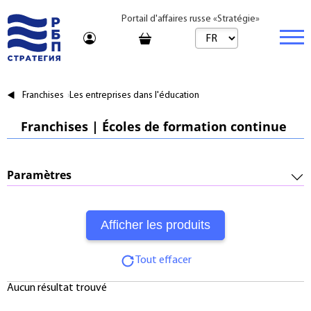
Portail d'affaires russe «Stratégie»
Marché
Franchises
Les entreprises dans l'éducation
Marché | Produits
Entreprise
Franchises | Écoles de formation continue
Startups et investissements
Marché | Service
Immobilier
Entreprise établie
Conseil
Marques
Acheter
Paramètres
Voyages
Franchises
Loyer
Investissements requis :
Apprentissage
Par jour
Frais de dossier :
Bureau de vente
Journal
Tout effacer
Royalty :
Tarifs
Aucun résultat trouvé
Période de remboursement