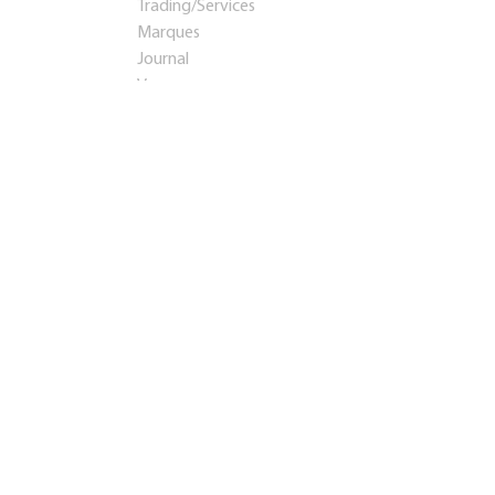
Trading/Services
Marques
Journal
Voyages
Startups et investissements
Entreprise établie
Franchises
Conseil
Immobilier
Apprentissage
Contacts
Présentation
Teaser
info@rosbps.ru
Adresse:
Россия
,
Саранск