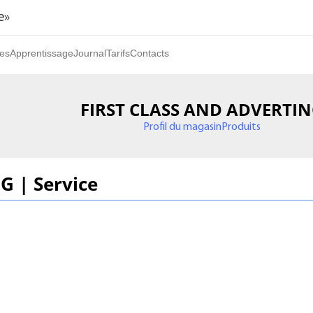
e»
es
Apprentissage
Journal
Tarifs
Contacts
FIRST CLASS AND ADVERTI
Profil du magasin
Produits
 | Service