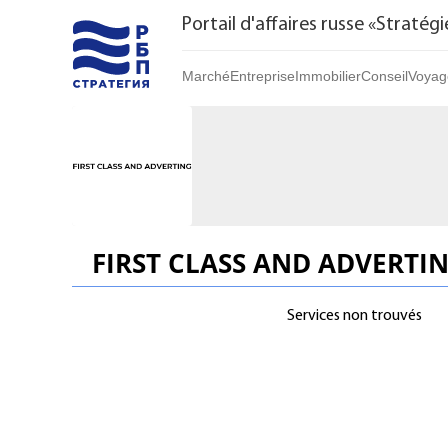
Portail d'affaires russe «Stratégi
Marché
Entreprise
Immobilier
Conseil
Voyag
Marché | Produits
Startups et investissements
Acheter
Marché | Service
Entreprise établie
Loyer
Marques
Franchises
Par jour
Bureau de vente
FIRST CLASS AND ADVERTING
Services non trouvés