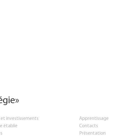
tégie»
 et investissements
Apprentissage
e établie
Contacts
es
Présentation