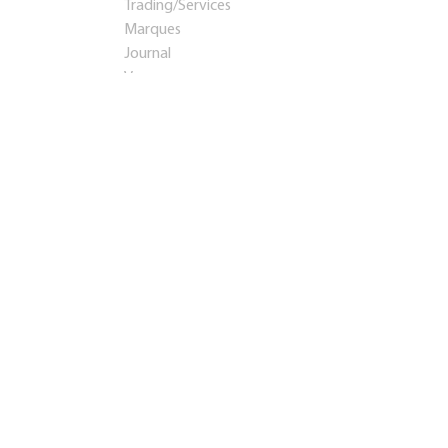
Trading/Services
Marques
Journal
Voyages
Startups et investissements
Entreprise établie
Franchises
Conseil
Immobilier
Apprentissage
Contacts
Présentation
Teaser
info@rosbps.ru
Adresse:
Россия
,
Саранск