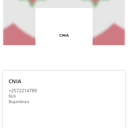
Contacts
CNIA
+2572214789
N/A
Bujumbura