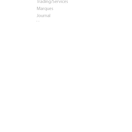
Trading/Services
Marques
Journal
Voyages
Startups et investissements
Entreprise établie
Franchises
Conseil
Immobilier
Apprentissage
Contacts
Présentation
Teaser
info@rosbps.ru
Adresse:
Россия
,
Саранск