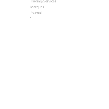
Trading/Services
Marques
Journal
Voyages
Startups et investissements
Entreprise établie
Franchises
Conseil
Immobilier
Apprentissage
Contacts
Présentation
Teaser
info@rosbps.ru
Adresse:
Россия
,
Саранск