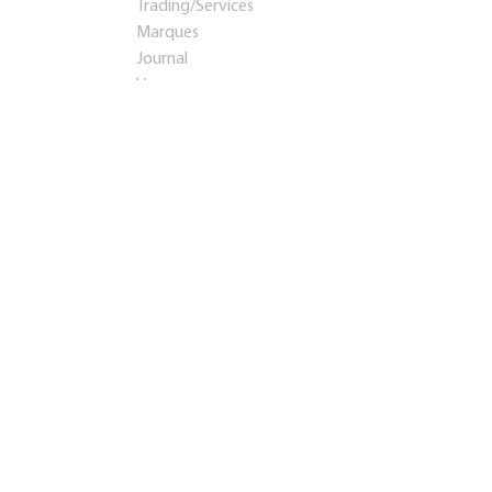
Trading/Services
Marques
Journal
Voyages
Startups et investissements
Entreprise établie
Franchises
Conseil
Immobilier
Apprentissage
Contacts
Présentation
Teaser
info@rosbps.ru
Adresse:
Россия
,
Саранск