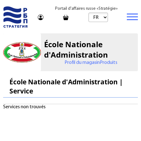
Portail d'affaires russe «Stratégie»
Marché
École Nationale
Marché | Produits
Entreprise
d'Administration
Profil du magasin
Produits
Startups et investissements
Marché | Service
Immobilier
Entreprise établie
Conseil
Marques
Acheter
École Nationale d'Administration |
Service
Voyages
Franchises
Loyer
Apprentissage
Par jour
Services non trouvés
Bureau de vente
Journal
Tarifs