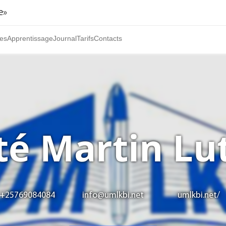
e»
es
Apprentissage
Journal
Tarifs
Contacts
té Martin Lu
+25769084084
info@umlkbi.net
umlkbi.net/