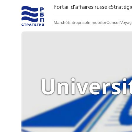
Portail d'affaires russe «Stratégi
Marché
Entreprise
Immobilier
Conseil
Voyag
Marché | Produits
Startups et investissements
Acheter
Marché | Service
Entreprise établie
Loyer
Marques
Franchises
Par jour
Bureau de vente
Universi