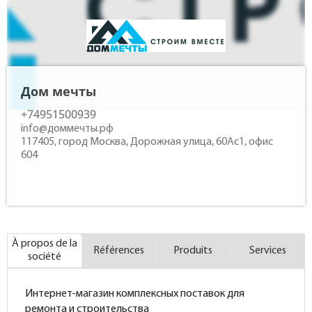
Contacts
Дом мечты
+74951500939
info@доммечты.рф
117405, город Москва, Дорожная улица, 60Ас1, офис
604
À propos de la
Références
Produits
Services
société
Интернет-магазин комплексных поставок для
ремонта и строительства