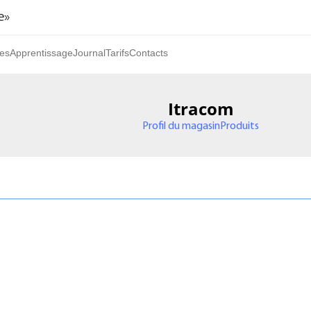
e»
es
Apprentissage
Journal
Tarifs
Contacts
Itracom
Profil du magasin
Produits