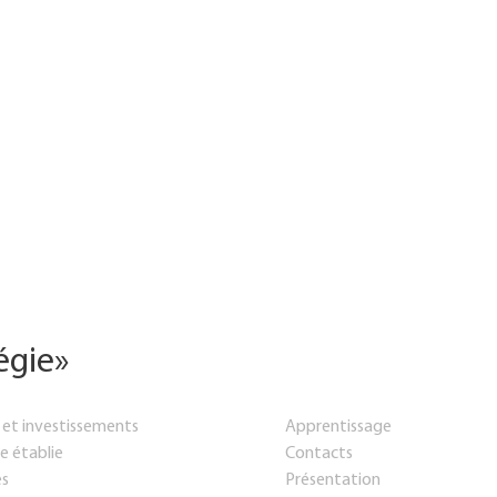
tégie»
 et investissements
Apprentissage
e établie
Contacts
es
Présentation