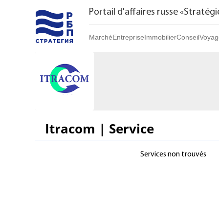
Portail d'affaires russe «Stratégi
Marché
Entreprise
Immobilier
Conseil
Voyag
Marché | Produits
Startups et investissements
Acheter
Marché | Service
Entreprise établie
Loyer
Marques
Franchises
Par jour
Bureau de vente
Itracom | Service
Services non trouvés