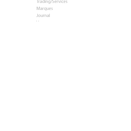
Trading/Services
Marques
Journal
Voyages
Startups et investissements
Entreprise établie
Franchises
Conseil
Immobilier
Apprentissage
Contacts
Présentation
Teaser
info@rosbps.ru
Adresse:
Россия
,
Саранск