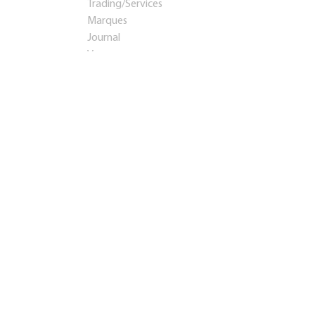
Trading/Services
Marques
Journal
Voyages
Startups et investissements
Entreprise établie
Franchises
Conseil
Immobilier
Apprentissage
Contacts
Présentation
Teaser
info@rosbps.ru
Adresse:
Россия
,
Саранск